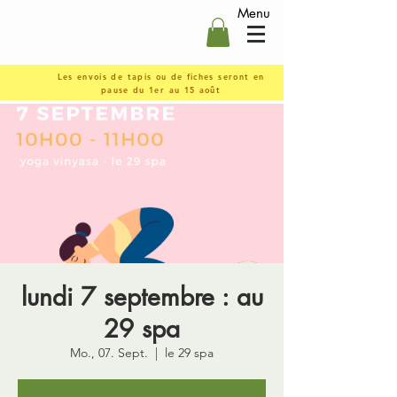
Menu
Les envois de tapis ou de fiches seront en
pause du 1er au 15 août
lundi 7 septembre : au
29 spa
Mo., 07. Sept.
  |  
le 29 spa