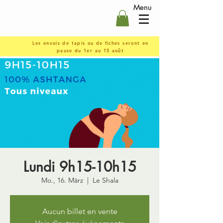
Menu
Les envois de tapis ou de fiches seront en
pause du 1er au 15 août
Lundi 9h15-10h15
Mo., 16. März
  |  
Le Shala
Aucun billet en vente