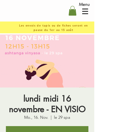
Menu
Les envois de tapis ou de fiches seront en
pause du 1er au 15 août
lundi midi 16
novembre - EN VISIO
Mo., 16. Nov.
  |  
le 29 spa