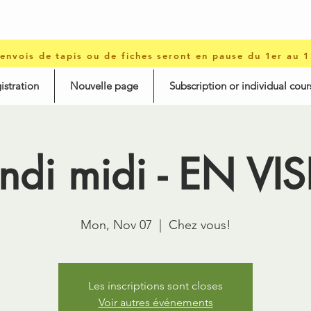
 envois de tapis ou de fiches seront en pause du 1er au 
istration
Nouvelle page
Subscription or individual cour
ndi midi - EN VI
Mon, Nov 07
  |  
Chez vous!
Les inscriptions sont closes
Voir autres événements