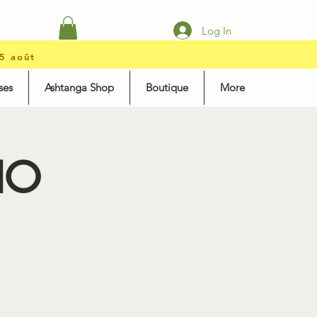
Log In
15 août
ses
Ashtanga Shop
Boutique
More
SIO