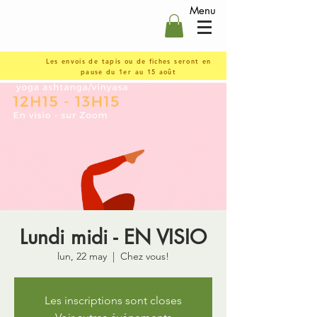
Menu
Les envois de tapis ou de fiches seront en
pause du 1er au 15 août
Lundi midi - EN VISIO
lun, 22 may
  |  
Chez vous!
Les inscriptions sont closes