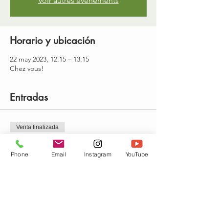
Voir autres événements
Horario y ubicación
22 may 2023, 12:15 – 13:15
Chez vous!
Entradas
Venta finalizada
Tipo de entrada
Phone
Email
Instagram
YouTube
Cours + replay 1 mois
Precio
13,00 €