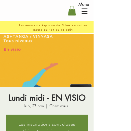
Menu
Les envois de tapis ou de fiches seront en
pause du 1er au 15 août
Lundi midi - EN VISIO
lun, 27 nov
  |  
Chez vous!
Les inscriptions sont closes