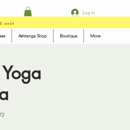
Log In
15 août
ses
Ashtanga Shop
Boutique
More
 Yoga
a
72