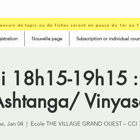
 envois de tapis ou de fiches seront en pause du 1er au 
istration
Nouvelle page
Subscription or individual cour
i 18h15-19h15 :
Ashtanga/ Vinyas
ue, Jan 04
  |  
Ecole THE VILLAGE GRAND OUEST – CCI 