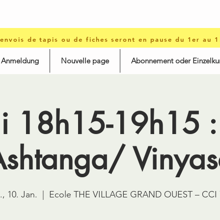
 envois de tapis ou de fiches seront en pause du 1er au 
d Anmeldung
Nouvelle page
Abonnement oder Einzelku
i 18h15-19h15 :
Ashtanga/ Vinyas
., 10. Jan.
  |  
Ecole THE VILLAGE GRAND OUEST – CCI 