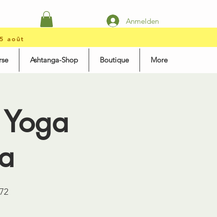
Anmelden
15 août
rse
Ashtanga-Shop
Boutique
More
 Yoga
a
72