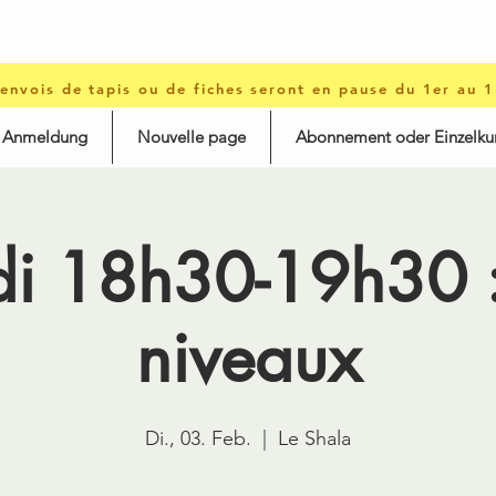
 envois de tapis ou de fiches seront en pause du 1er au 
d Anmeldung
Nouvelle page
Abonnement oder Einzelku
i 18h30-19h30 :
niveaux
Di., 03. Feb.
  |  
Le Shala