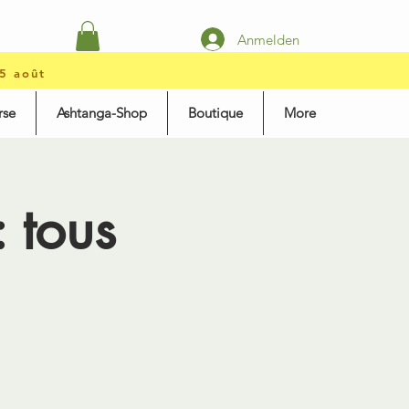
Anmelden
15 août
rse
Ashtanga-Shop
Boutique
More
 tous