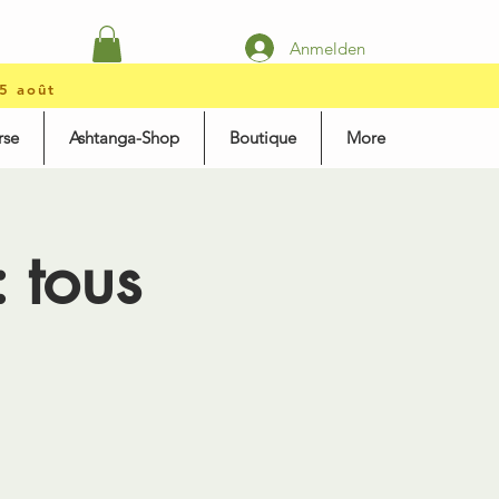
Anmelden
15 août
rse
Ashtanga-Shop
Boutique
More
 tous