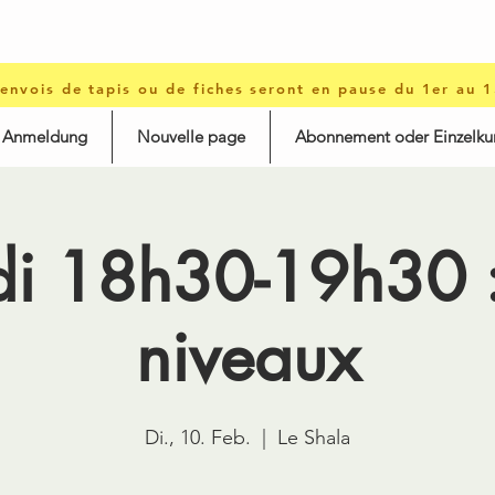
 envois de tapis ou de fiches seront en pause du 1er au 
d Anmeldung
Nouvelle page
Abonnement oder Einzelku
i 18h30-19h30 :
niveaux
Di., 10. Feb.
  |  
Le Shala