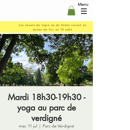
Menu
Les envois de tapis ou de fiches seront en
pause du 1er au 15 août
Mardi 18h30-19h30 -
yoga au parc de
verdigné
mar, 11 jul
  |  
Parc de Verdigné