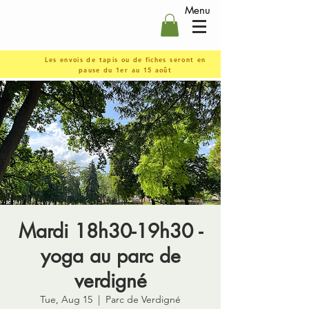
Menu
Les envois de tapis ou de fiches seront en
pause du 1er au 15 août
Mardi 18h30-19h30 -
yoga au parc de
verdigné
Tue, Aug 15
  |  
Parc de Verdigné