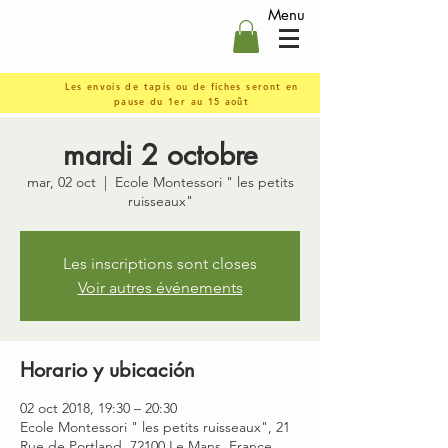
Menu
Les envois de tapis ou de fiches seront en
pause du 1er au 15 août
mardi 2 octobre
mar, 02 oct
  |  
Ecole Montessori " les petits
ruisseaux"
Les inscriptions sont closes
Voir autres événements
Horario y ubicación
02 oct 2018, 19:30 – 20:30
Ecole Montessori " les petits ruisseaux", 21
Rue de Portland, 72100 Le Mans, France