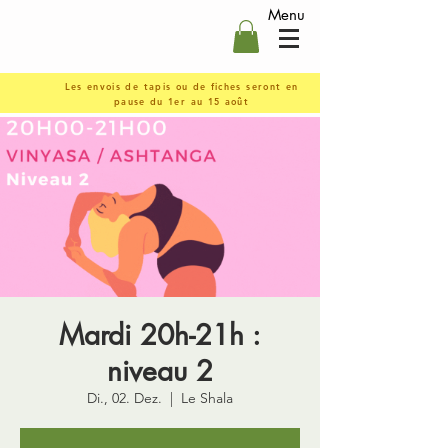
Menu
Les envois de tapis ou de fiches seront en
pause du 1er au 15 août
Mardi 20h-21h :
niveau 2
Di., 02. Dez.
  |  
Le Shala