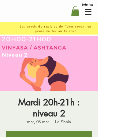
Menu
Les envois de tapis ou de fiches seront en
pause du 1er au 15 août
Mardi 20h-21h :
niveau 2
mar, 03 mar
  |  
Le Shala