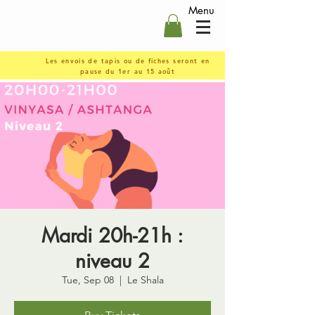
Menu
Les envois de tapis ou de fiches seront en
pause du 1er au 15 août
Mardi 20h-21h :
niveau 2
Tue, Sep 08
  |  
Le Shala