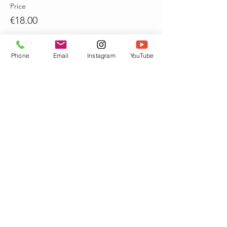
Price
€18.00
Quantity
Phone
Email
Instagram
YouTube
Total
€0.00
Checkout
Share this event