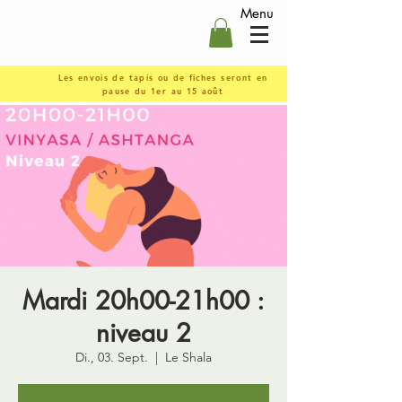
Menu
Les envois de tapis ou de fiches seront en
pause du 1er au 15 août
Mardi 20h00-21h00 :
niveau 2
Di., 03. Sept.
  |  
Le Shala