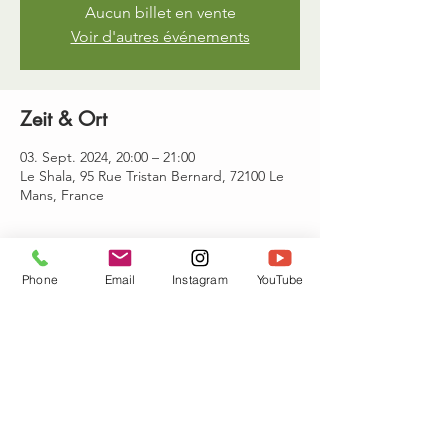
Aucun billet en vente
Voir d'autres événements
Zeit & Ort
03. Sept. 2024, 20:00 – 21:00
Le Shala, 95 Rue Tristan Bernard, 72100 Le
Mans, France
Gäste
Phone
Email
Instagram
YouTube
+1 weitere Gäste
Diese Veranstaltung teilen