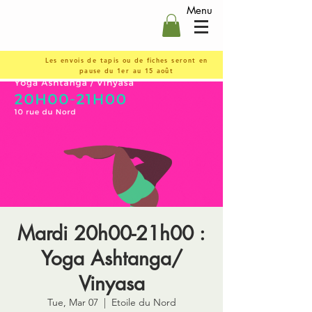
Menu
Les envois de tapis ou de fiches seront en
pause du 1er au 15 août
Mardi 20h00-21h00 :
Yoga Ashtanga/
Vinyasa
Tue, Mar 07
  |  
Etoile du Nord