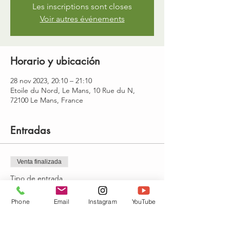
Les inscriptions sont closes
Voir autres événements
Horario y ubicación
28 nov 2023, 20:10 – 21:10
Etoile du Nord, Le Mans, 10 Rue du N,
72100 Le Mans, France
Entradas
Venta finalizada
Tipo de entrada
yoga : Mardi 20h10-21h10
Phone
Email
Instagram
YouTube
Precio
15,00 €