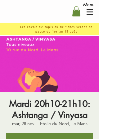
Menu
Les envois de tapis ou de fiches seront en
pause du 1er au 15 août
Mardi 20h10-21h10:
Ashtanga / Vinyasa
mar, 28 nov
  |  
Etoile du Nord, Le Mans