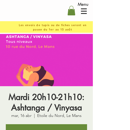
Menu
Les envois de tapis ou de fiches seront en
pause du 1er au 15 août
Mardi 20h10-21h10:
Ashtanga / Vinyasa
mar, 16 abr
  |  
Etoile du Nord, Le Mans