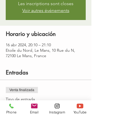
Les inscriptions sont closes
Voir autres événements
Horario y ubicación
16 abr 2024, 20:10 – 21:10
Etoile du Nord, Le Mans, 10 Rue du N,
72100 Le Mans, France
Entradas
Venta finalizada
Tipo de entrada
yoga : Mardi 20h10-21h10
Phone
Email
Instagram
YouTube
Precio
15,00 €