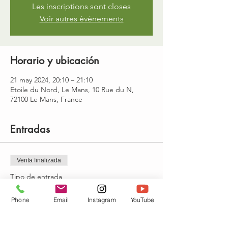
Les inscriptions sont closes
Voir autres événements
Horario y ubicación
21 may 2024, 20:10 – 21:10
Etoile du Nord, Le Mans, 10 Rue du N,
72100 Le Mans, France
Entradas
Venta finalizada
Tipo de entrada
yoga : Mardi 20h10-21h10
Phone
Email
Instagram
YouTube
Precio
15,00 €