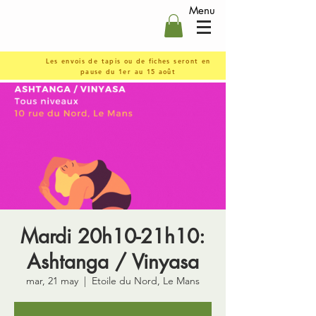
Menu
Les envois de tapis ou de fiches seront en
pause du 1er au 15 août
Mardi 20h10-21h10:
Ashtanga / Vinyasa
mar, 21 may
  |  
Etoile du Nord, Le Mans