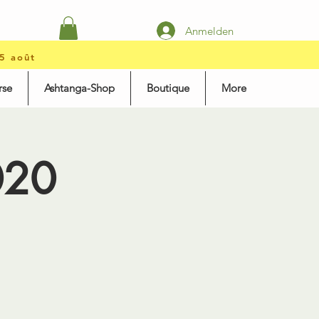
Anmelden
15 août
rse
Ashtanga-Shop
Boutique
More
020