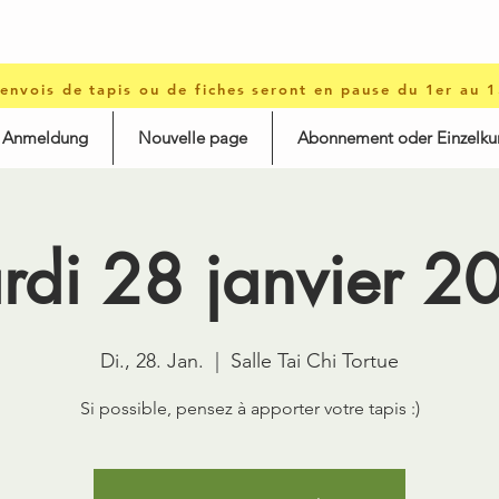
 envois de tapis ou de fiches seront en pause du 1er au 
d Anmeldung
Nouvelle page
Abonnement oder Einzelku
rdi 28 janvier 2
Di., 28. Jan.
  |  
Salle Tai Chi Tortue
Si possible, pensez à apporter votre tapis :)