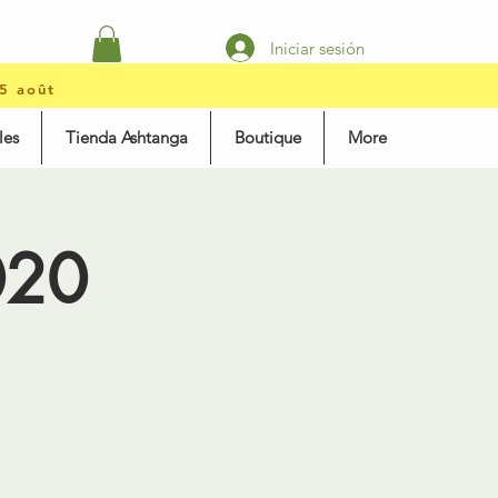
Iniciar sesión
15 août
les
Tienda Ashtanga
Boutique
More
020