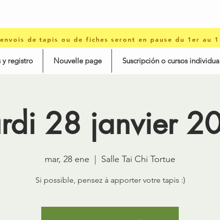
 envois de tapis ou de fiches seront en pause du 1er au 
 y registro
Nouvelle page
Suscripción o cursos individua
rdi 28 janvier 2
mar, 28 ene
  |  
Salle Tai Chi Tortue
Si possible, pensez à apporter votre tapis :)