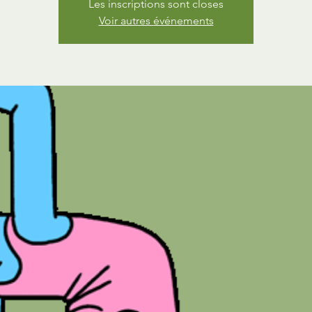
Les inscriptions sont closes
Voir autres événements