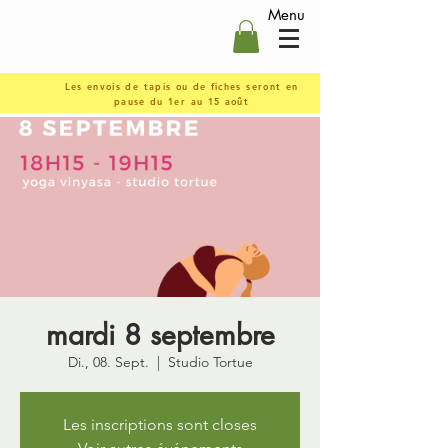
Menu
Les envois de tapis ou de fiches seront en
pause du 1er au 15 août
mardi 8 septembre
Di., 08. Sept.
  |  
Studio Tortue
Les inscriptions sont closes