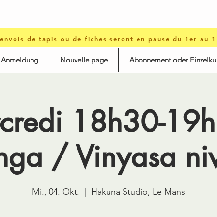
 envois de tapis ou de fiches seront en pause du 1er au 
d Anmeldung
Nouvelle page
Abonnement oder Einzelku
credi 18h30-19h
nga / Vinyasa ni
Mi., 04. Okt.
  |  
Hakuna Studio, Le Mans