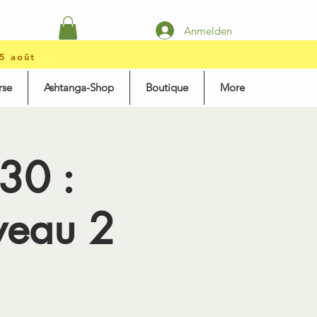
Anmelden
15 août
rse
Ashtanga-Shop
Boutique
More
30 :
veau 2