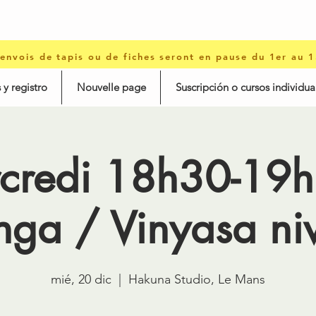
 envois de tapis ou de fiches seront en pause du 1er au 
 y registro
Nouvelle page
Suscripción o cursos individua
credi 18h30-19h
nga / Vinyasa ni
mié, 20 dic
  |  
Hakuna Studio, Le Mans