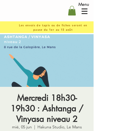
Menu
Les envois de tapis ou de fiches seront en
pause du 1er au 15 août
Mercredi 18h30-
19h30 : Ashtanga /
Vinyasa niveau 2
mié, 05 jun
  |  
Hakuna Studio, Le Mans