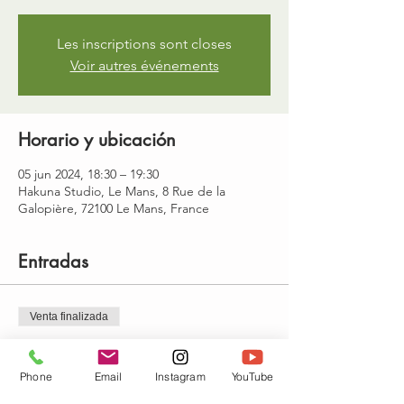
Les inscriptions sont closes
Voir autres événements
Horario y ubicación
05 jun 2024, 18:30 – 19:30
Hakuna Studio, Le Mans, 8 Rue de la
Galopière, 72100 Le Mans, France
Entradas
Venta finalizada
Tipo de entrada
mercredi 18h30-19h30
Phone
Email
Instagram
YouTube