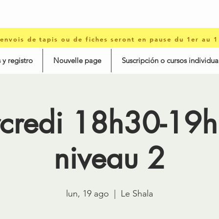
 envois de tapis ou de fiches seront en pause du 1er au 
 y registro
Nouvelle page
Suscripción o cursos individua
credi 18h30-19h
niveau 2
lun, 19 ago
  |  
Le Shala