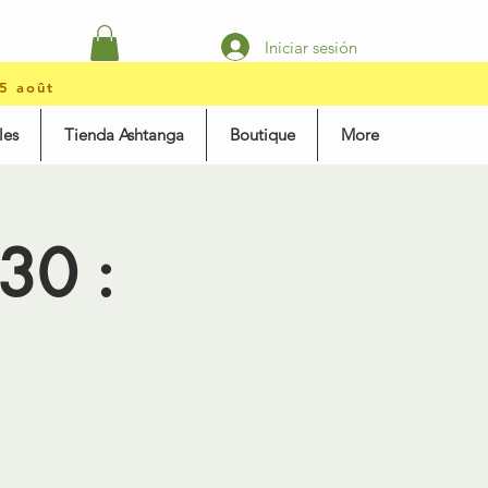
Iniciar sesión
15 août
les
Tienda Ashtanga
Boutique
More
30 :