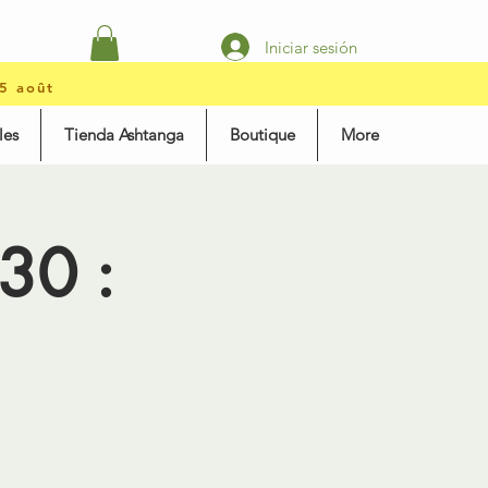
Iniciar sesión
15 août
les
Tienda Ashtanga
Boutique
More
30 :