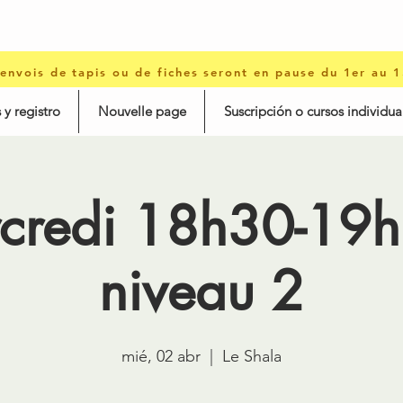
 envois de tapis ou de fiches seront en pause du 1er au 
 y registro
Nouvelle page
Suscripción o cursos individua
credi 18h30-19h
niveau 2
mié, 02 abr
  |  
Le Shala