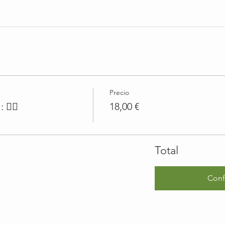
Precio
🤸‍♀️
18,00 €
Total
Conf