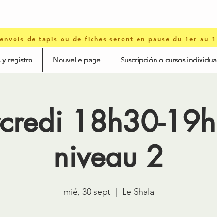
 envois de tapis ou de fiches seront en pause du 1er au 
 y registro
Nouvelle page
Suscripción o cursos individua
credi 18h30-19h
niveau 2
mié, 30 sept
  |  
Le Shala