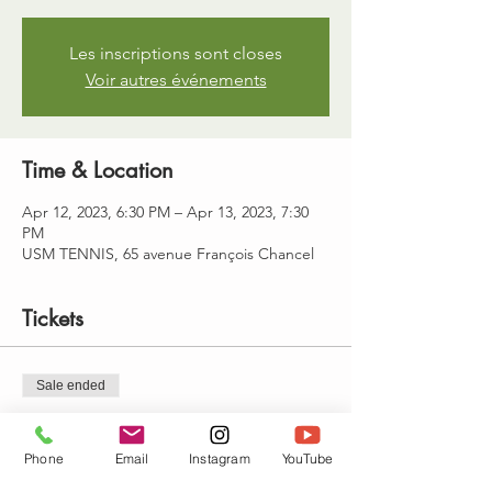
Les inscriptions sont closes
Voir autres événements
Time & Location
Apr 12, 2023, 6:30 PM – Apr 13, 2023, 7:30
PM
USM TENNIS, 65 avenue François Chancel
Tickets
Sale ended
Ticket type
cours de vinyasa
Phone
Email
Instagram
YouTube