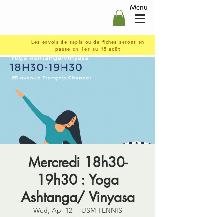
Menu
Les envois de tapis ou de fiches seront en
pause du 1er au 15 août
Mercredi 18h30-
19h30 : Yoga
Ashtanga/ Vinyasa
Wed, Apr 12
  |  
USM TENNIS