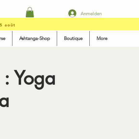
Anmelden
15 août
rse
Ashtanga-Shop
Boutique
More
: Yoga
a