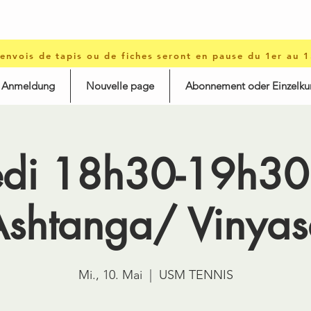
 envois de tapis ou de fiches seront en pause du 1er au 
d Anmeldung
Nouvelle page
Abonnement oder Einzelku
edi 18h30-19h30 
Ashtanga/ Vinyas
Mi., 10. Mai
  |  
USM TENNIS