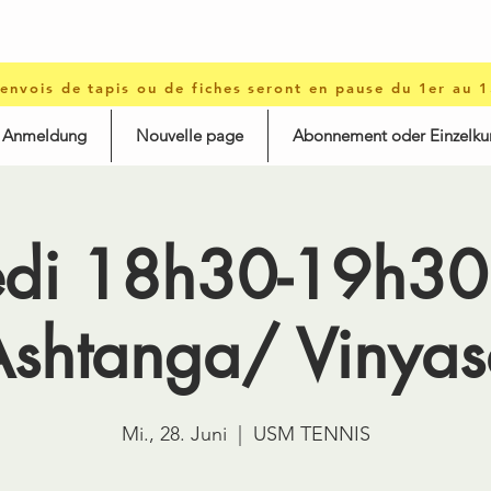
 envois de tapis ou de fiches seront en pause du 1er au 
d Anmeldung
Nouvelle page
Abonnement oder Einzelku
edi 18h30-19h30 
Ashtanga/ Vinyas
Mi., 28. Juni
  |  
USM TENNIS