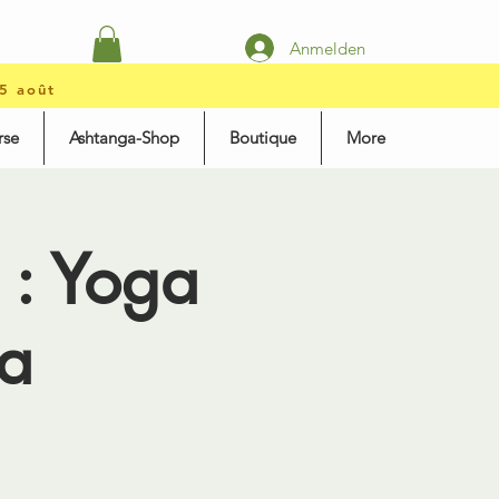
Anmelden
15 août
rse
Ashtanga-Shop
Boutique
More
: Yoga
a