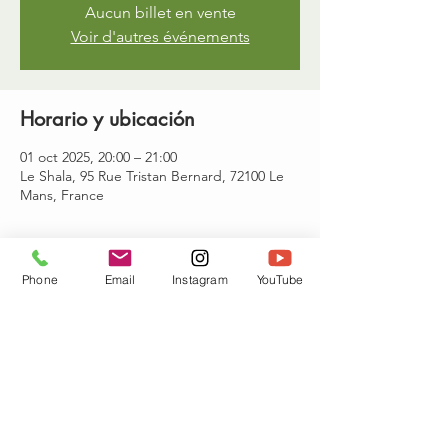
Aucun billet en vente
Voir d'autres événements
Horario y ubicación
01 oct 2025, 20:00 – 21:00
Le Shala, 95 Rue Tristan Bernard, 72100 Le
Mans, France
Invitados
Phone
Email
Instagram
YouTube
Ver todos
Compartir este evento