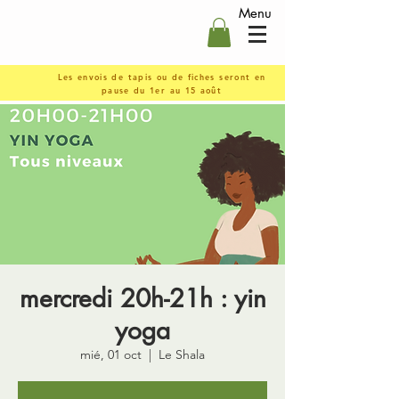
Menu
Les envois de tapis ou de fiches seront en
pause du 1er au 15 août
mercredi 20h-21h : yin
yoga
mié, 01 oct
  |  
Le Shala