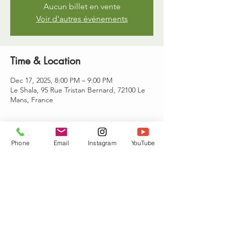
Aucun billet en vente
Voir d'autres événements
Time & Location
Dec 17, 2025, 8:00 PM – 9:00 PM
Le Shala, 95 Rue Tristan Bernard, 72100 Le
Mans, France
Guests
Phone
Email
Instagram
YouTube
+ 4 other guests
Share this event