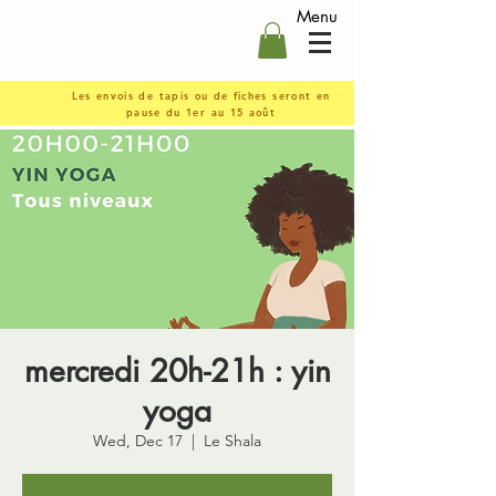
Menu
Les envois de tapis ou de fiches seront en
pause du 1er au 15 août
mercredi 20h-21h : yin
yoga
Wed, Dec 17
  |  
Le Shala