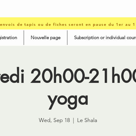
 envois de tapis ou de fiches seront en pause du 1er au 
istration
Nouvelle page
Subscription or individual cour
edi 20h00-21h00
yoga
Wed, Sep 18
  |  
Le Shala