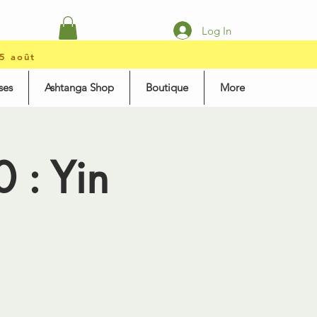
Log In
15 août
ses
Ashtanga Shop
Boutique
More
 : Yin