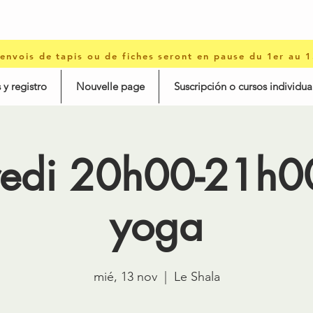
 envois de tapis ou de fiches seront en pause du 1er au 
 y registro
Nouvelle page
Suscripción o cursos individua
edi 20h00-21h00
yoga
mié, 13 nov
  |  
Le Shala