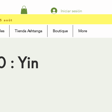
Iniciar sesión
15 août
les
Tienda Ashtanga
Boutique
More
 : Yin