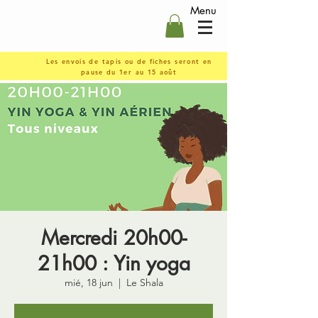
Menu
Les envois de tapis ou de fiches seront en
pause du 1er au 15 août
Mercredi 20h00-
21h00 : Yin yoga
mié, 18 jun
  |  
Le Shala