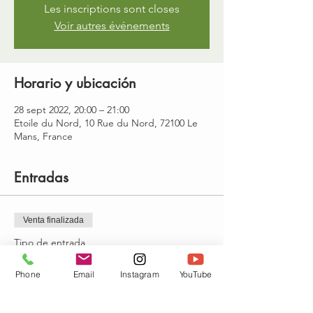
Les inscriptions sont closes
Voir autres événements
Horario y ubicación
28 sept 2022, 20:00 – 21:00
Etoile du Nord, 10 Rue du Nord, 72100 Le
Mans, France
Entradas
Venta finalizada
Tipo de entrada
cours de Yoga doux
Phone
Email
Instagram
YouTube
Precio
15,00 €