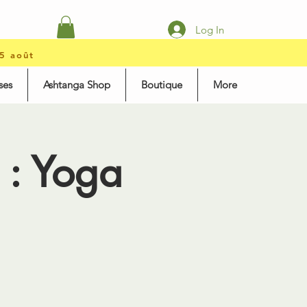
Log In
15 août
ses
Ashtanga Shop
Boutique
More
: Yoga