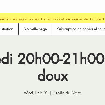
 envois de tapis ou de fiches seront en pause du 1er au 
istration
Nouvelle page
Subscription or individual cour
edi 20h00-21h00 
doux
Wed, Feb 01
  |  
Etoile du Nord