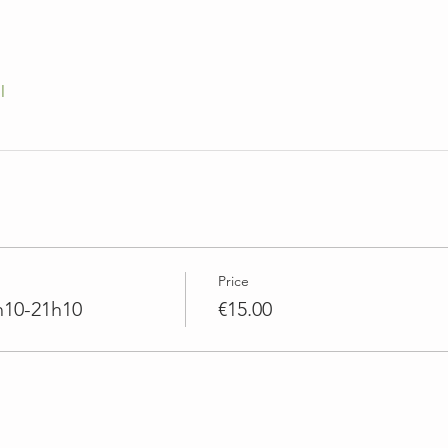
l
Price
h10-21h10
€15.00