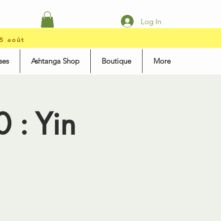
Log In
15 août
ses
Ashtanga Shop
Boutique
More
 : Yin