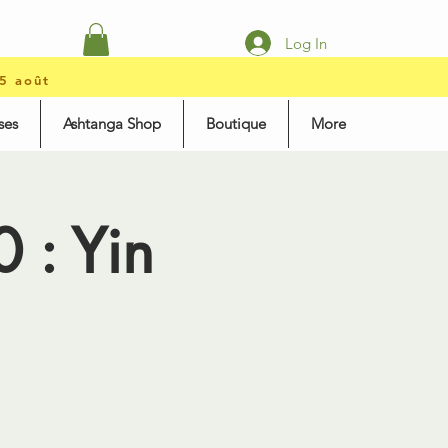
Log In
15 août
ses
Ashtanga Shop
Boutique
More
 : Yin