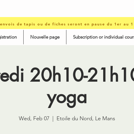
 envois de tapis ou de fiches seront en pause du 1er au 
istration
Nouvelle page
Subscription or individual cour
edi 20h10-21h10
yoga
Wed, Feb 07
  |  
Etoile du Nord, Le Mans