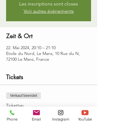
Les inscriptions sont closes
Voir autres événements
Zeit & Ort
22. Mai 2024, 20:10 – 21:10
Etoile du Nord, Le Mans, 10 Rue du N,
72100 Le Mans, France
Tickets
Verkauf beendet
Tickettyp
Yin yoga, mercredi 20h10-21h10
Phone
Email
Instagram
YouTube
Preis
15,00 €