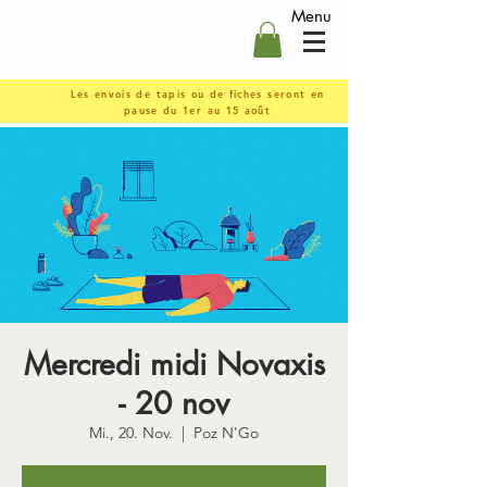
Menu
Les envois de tapis ou de fiches seront en
pause du 1er au 15 août
Mercredi midi Novaxis
- 20 nov
Mi., 20. Nov.
  |  
Poz N'Go