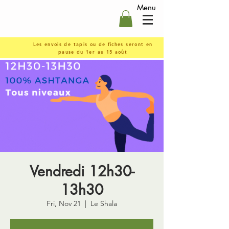
Menu
Les envois de tapis ou de fiches seront en
pause du 1er au 15 août
Vendredi 12h30-
13h30
Fri, Nov 21
  |  
Le Shala