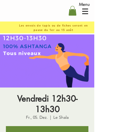
Menu
Les envois de tapis ou de fiches seront en
pause du 1er au 15 août
Vendredi 12h30-
13h30
Fr., 05. Dez.
  |  
Le Shala