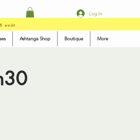
Log In
15 août
ses
Ashtanga Shop
Boutique
More
h30