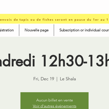
 envois de tapis ou de fiches seront en pause du 1er au 
istration
Nouvelle page
Subscription or individual cour
ndredi 12h30-13
Fri, Dec 19
  |  
Le Shala
Aucun billet en vente
Voir d'autres événements