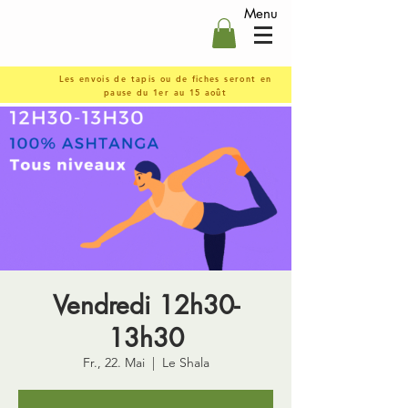
Menu
Les envois de tapis ou de fiches seront en
pause du 1er au 15 août
Vendredi 12h30-
13h30
Fr., 22. Mai
  |  
Le Shala