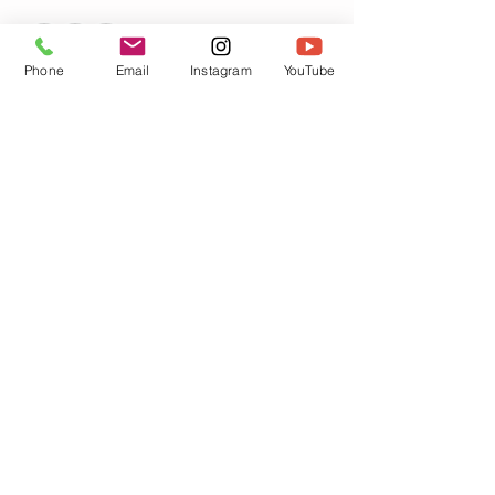
+7 otros invitados
Phone
Email
Instagram
YouTube
Acerca del evento
Compartir este evento
Condition Générale de Vente