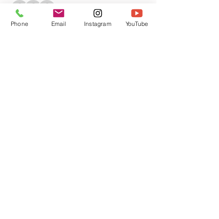
+12 weitere Gäste
Phone
Email
Instagram
YouTube
Über die Veranstaltung
Diese Veranstaltung teilen
Condition Générale de Vente
Mentions légales
Politique de Confidentialité