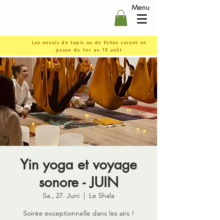
Menu
Les envois de tapis ou de fiches seront en
pause du 1er au 15 août
Yin yoga et voyage
sonore - JUIN
Sa., 27. Juni
  |  
Le Shala
Soirée exceptionnelle dans les airs !